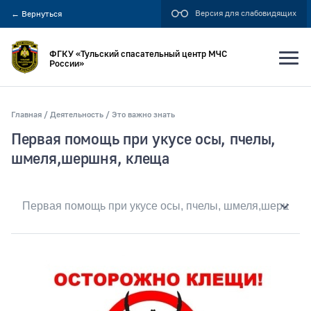
Версия для слабовидящих
←
Вернуться
ФГКУ «Тульский спасательный центр МЧС
России»
Главная
Деятельность
Это важно знать
Искать по:
Первая помощь при укусе осы, пчелы,
всей фразе
шмеля,шершня, клеща
отдельным словам
Публикация не ранее
Публикация не позднее